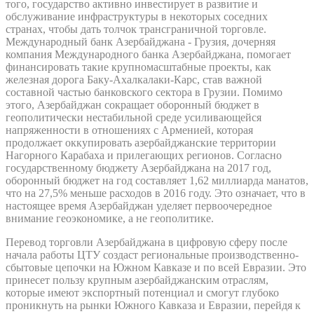
того, государство активно инвестирует в развитие и
обслуживание инфраструктуры в некоторых соседних
странах, чтобы дать толчок трансграничной торговле.
Международный банк Азербайджана - Грузия, дочерняя
компания Международного банка Азербайджана, помогает
финансировать такие крупномасштабные проекты, как
железная дорога Баку-Ахалкалаки-Карс, став важной
составной частью банковского сектора в Грузии. Помимо
этого, Азербайджан сокращает оборонный бюджет в
геополитически нестабильной среде усиливающейся
напряженности в отношениях с Арменией, которая
продолжает оккупировать азербайджанские территории
Нагорного Карабаха и прилегающих регионов. Согласно
государственному бюджету Азербайджана на 2017 год,
оборонный бюджет на год составляет 1,62 миллиарда манатов,
что на 27,5% меньше расходов в 2016 году. Это означает, что в
настоящее время Азербайджан уделяет первоочередное
внимание геоэкономике, а не геополитике.
Перевод торговли Азербайджана в цифровую сферу после
начала работы ЦТУ создаст региональные производственно-
сбытовые цепочки на Южном Кавказе и по всей Евразии. Это
принесет пользу крупным азербайджанским отраслям,
которые имеют экспортный потенциал и смогут глубоко
проникнуть на рынки Южного Кавказа и Евразии, перейдя к