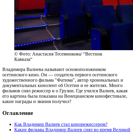
© Фото: Анастасия Тесемникова/ “Вестник
Кавказа“
Владимира Валиева называют основоположником
осетинского кино. Он — создатель первого осетинского
художественного фильма "Фатима", автор хроникальных и
документальных кинолент об Осетии и ее жителях. Много
фильмов снял режиссер и о Грузии. Где учился Валиев, какая
его картина была показана на Венецианском кинофестивале,
какие награды и звания получил?
Оглавление
Как Владимир Валиев стал кинорежиссером?
Какие фильмы Владимир Валиев снял во время Великой