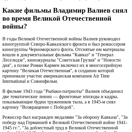
Какие фильмы Владимир Валиев снял
во время Великой Отечественной
войны?
В годы Великой Отечественной войны Валиев руководил
киногруппой Северо-Кавказского фронта и был режиссером
киногруппы Черноморского флота. Отснятые им материалы
вошли в документальные фильмы "Кавказ" и "Генерал
Леселидзе", киножурналы "Советская Грузия" и "Новости
дня", а позже Роман Кармен включил их в многосерийную
картину "Великая Отечественная", в создании которой
принимали участие американская компания Air Time
International и Совинфильм.
В фильме 1943 года "Рыбаки-патриоты" Валиев объединил
две тематические линии — фронтовые эпизоды и кадры,
показывающие будни тружеников тыла, а в 1945-м снял
картину "Возвращение с Победой".
Режиссер был награжден медалями "За оборону Кавказа", "За
победу над Германией в Великой Отечественной войне 1941-
1945 гг.", "За доблестный труд в Великой Отечественной