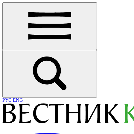
РУС
ENG