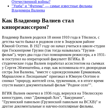
Отечественной войны?
"Ушба" и "Фатима" — самые известные фильмы
Владимира Валиева
Как Владимир Валиев стал
кинорежиссером?
Владимир Валиев родился 18 июня 1910 года в Тбилиси, с
детства часто бывал в родовом селе в Знаурском районе
Южной Осетии. В 1927 году он начал учиться в школе-студии
при Госкинпроме Грузии (так тогда называлась "Грузия-
фильм"), через два года стал помощником режиссера, а в 1931-
м поступил на операторский факультет ВГИКа. В
студенческие годы Валиев поработал ассистентом на съемках
у Сергея Эйзенштейна, а еще, как вспоминала его двоюродная
сестра Зоя Валиева, "вместе с однокурсниками Ермаковым,
Маршаллом и Лисицыным" приезжал в Южную Осетию и
снимал "природу, жителей села, тружеников, и в итоге время
спустя вышел документальный фильм "Родное село"".
ВГИК Валиев окончил в 1936 году, вернулся на Тбилисскую
киностудию, снял "Джимарай-Хох", "Бакуриани",
"Грузинский павильон (Грузинский павильон на ВСХВ)" и
другие документальные и научно-популярные фильмы.