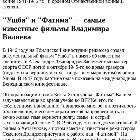
войне 1941-1945 гг." и орденом Отечественной войны II
степени.
"Ушба" и "Фатима" — самые
известные фильмы Владимира
Валиева
В 1946 году на Тбилисской киностудии режиссер создал
документальный фильм "Ушба" в память об известном
альпинисте Александре Джапаридзе. Заслуженный мастер
спорта СССР погиб в октябре 1945-го во время траверса
(подъема на вершину и спуск по разным маршрутам) вершин
Ушбы. В 1947 году картина была показана на международном
Венецианском кинофестивале.
Об экранизации поэмы Коста Хетагурова "Фатима" Валиев
задумывался еще во время учебы во ВГИКе: его, по
собственному признанию, "привлекло многое: и поэтичность
произведения, и его демократическая направленность, и
вечно живая тема верности долгу, семье, и острый
захватывающий сюжет". В 1956 году он снял документальный
фильм о Хетагурове, а потом вместе с известным режиссером
Семеном Долидзе приступил к работе над "Фатимой". На
главные роли были утверждены Владимир Тхапсаев, Тамара