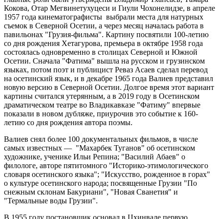
Кокова, Отар Мегвинетухуцеси и Гиули Чохонелидзе, в апреле
1957 года кинематографисты выбрали места для натурных
съемок в Северной Осетии, а через месяц началась работа в
павильонах "Грузия-фильма". Картину посвятили 100-летию
со дня рождения Хетагурова, премьера в октябре 1958 года
состоялась одновременно в столицах Северной и Южной
Осетии. Сначала "Фатима" вышла на русском и грузинском
языках, потом поэт и публицист Реваз Асаев сделал перевод
на осетинский язык, и в декабре 1965 года Валиев представил
новую версию в Северной Осетии. Долгое время этот вариант
картины считался утерянным, а в 2019 году в Осетинском
драматическом театре во Владикавказе "Фатиму" впервые
показали в новом дубляже, приурочив это событие к 160-
летию со дня рождения автора поэмы.
Валиев снял более 100 документальных фильмов, в числе
самых известных — "Махарбек Туганов" об осетинском
художнике, ученике Ильи Репина; "Василий Абаев" о
филологе, авторе пятитомного "Историко-этимологического
словаря осетинского языка"; "Искусство, рожденное в горах"
о культуре осетинского народа; посвященные Грузии "По
снежным склонам Бакуриани", "Новая Сванетия" и
"Термальные воды Грузии".
В 1955 году постановщик основал в Цхинвале первую