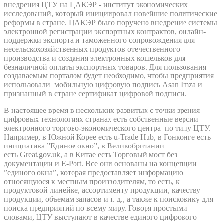
внедрения ЦТУ на ЦАКЭР - институт экономических
исследований, который инициировал новейшие политические
реформы в стране. ЦАКЭР было поручено внедрение системы
электронной регистрации экспортных контрактов, онлайн-
поддержки экспорта и таможенного сопровождения для
несельскохозяйственных продуктов отечественного
производства и создания электронных кошельков для
безналичной оплаты экспортных товаров. Для пользования
создаваемым порталом будет необходимо, чтобы предприятия
использовали мобильную цифровую подпись Asan Imza и
признанный в стране сертификат цифровой подписи.
В настоящее время в нескольких развитых с точки зрения
цифровых технологиях странах есть собственные версии
электронного торгово-экономического центра по типу ЦТУ.
Например, в Южной Корее есть u-Trade Hub, в Гонконге есть
инициатива ”Единое окно”, в Великобритании
есть Great.gov.uk, а в Китае есть Торговый мост без
документации и E-Port. Все они основаны на концепции
”единого окна”, которая предоставляет информацию,
относящуюся к местным производителям, то есть, к
продуктовой линейке, ассортименту продукции, качеству
продукции, объемам запасов и т. д., а также к поисковику для
поиска предприятий по всему миру. Говоря простыми
словами, ЦТУ выступают в качестве единого цифрового