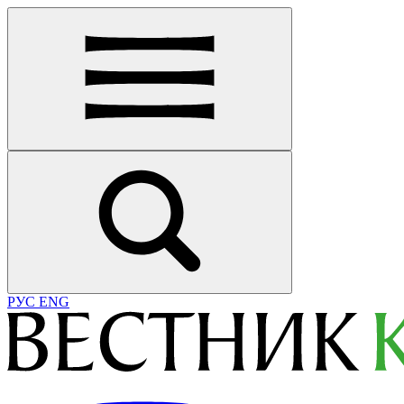
РУС
ENG