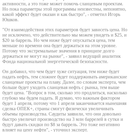
активности, а это тоже может помочь сланцевым проектам.
Но пока параметры этой программы неизвестны, непонятно,
какой эффект будет оказан и как быстро", - отметил Игорь
Юшков.
"От взаимодействия этих параметров будет зависеть цена. Но
не исключено, что действительно мы можем увидеть и $25, и
$20 за баррель. Но чем ниже будет опускаться цена, тем
меньше по времени она будет держаться на этом уровне.
Потому что экстремальные значения в принципе долго
держаться не могут на рынке", - заявил ведущий аналитик
Фонда национальной энергетической безопасности.
Он добавил, что чем будет хуже ситуация, тем ниже будет
падать нефть, тем сложнее будет поддерживать американские
сланцевые проекты на плаву. Далее, по словам эксперта, чем
больше будет уходить сланцевая нефть с рынка, тем выше
будет цена. "Вопрос в том, сколько это продлиться, насколько
глубоко мы будем падать. Я думаю, что важным фактором
будет 1 апреля, потому что 1 апреля заканчивается нынешняя
сделка ОПЕК+, страны смогут физически увеличивать
объемы производства. Саудиты заявили, что они довольно
быстро увеличат производство на 3 млн баррелей в сутки и
будут давать скидки по $8 за баррель. Это тоже негативно
влияет на цену нефти", - уточнил эксперт.