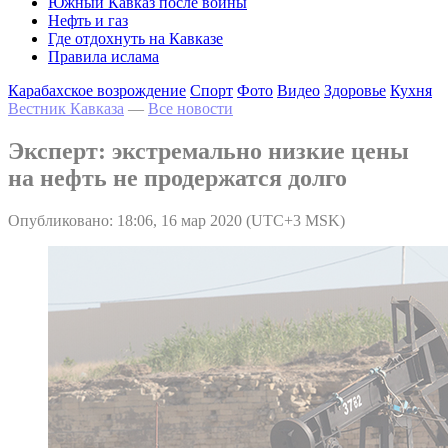
Южный Кавказ после войны
Нефть и газ
Где отдохнуть на Кавказе
Правила ислама
Карабахское возрождение
Спорт
Фото
Видео
Здоровье
Кухня
Вестник Кавказа
—
Все новости
Эксперт: экстремально низкие цены
на нефть не продержатся долго
Опубликовано: 18:06, 16 мар 2020 (UTC+3 MSK)