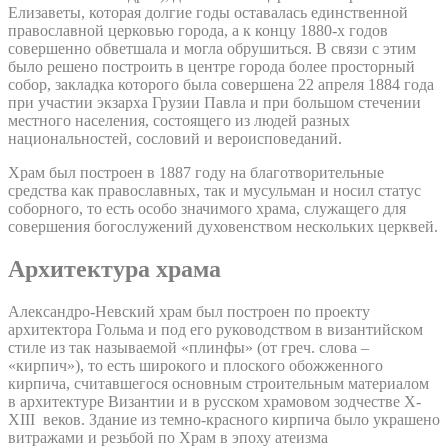
Елизаветы, которая долгие годы оставалась единственной
православной церковью города, а к концу 1880-х годов
совершенно обветшала и могла обрушиться. В связи с этим
было решено построить в центре города более просторный
собор, закладка которого была совершена 22 апреля 1884 года
при участии экзарха Грузии Павла и при большом стечении
местного населения, состоящего из людей разных
национальностей, сословий и вероисповеданий.
Храм был построен в 1887 году на благотворительные
средства как православных, так и мусульман и носил статус
соборного, то есть особо значимого храма, служащего для
совершения богослужений духовенством нескольких церквей.
Архитектура храма
Александро-Невский храм был построен по проекту
архитектора Гольма и под его руководством в византийском
стиле из так называемой «плинфы» (от греч. слова –
«кирпич»), то есть широкого и плоского обожженного
кирпича, считавшегося основным строительным материалом
в архитектуре Византии и в русском храмовом зодчестве X-
XIII веков. Здание из темно-красного кирпича было украшено
витражами и резьбой по Храм в эпоху атеизма