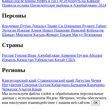
Кавказ после войны
Нефть и газ
Где отдохнуть на Кавказе
Правила ислама
Президентские выборы в Азербайджане 2024
Персоны
Владимир Путин
Дональд Трамп
Си Цзиньпин
Реджеп Тайип
Эрдоган
Ильхам Алиев
Никол Пашинян
Ираклий Кобахидзе
Шавкат Мирзиеев
Касым-Жомарт Токаев
Масуд Пезешкиан
Страны
Россия
Турция
Иран
Азербайджан
Армения
Грузия
Абхазия
Израиль
Казахстан
Узбекистан
Китай
США
Регионы
Краснодарский край
Ставропольский край
Дагестан
Чечня
Ингушетия
Северная Осетия
Кабардино-Балкария
Карачаево-
Черкесия
Адыгея
Крым
Мы используем файлы cookie и обрабатываем персональные
данные с использованием Яндекс Метрики, чтобы обеспечить
вам наилучшее взаимодействие с нашим веб-сайтом.
ОК