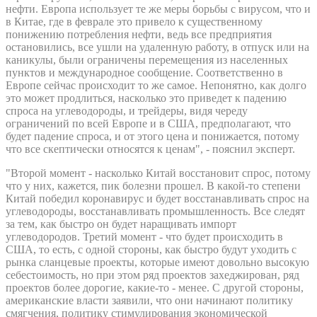
нефти. Европа использует те же меры борьбы с вирусом, что и
в Китае, где в феврале это привело к существенному
понижению потребления нефти, ведь все предприятия
остановились, все ушли на удаленную работу, в отпуск или на
каникулы, были ограничены перемещения из населенных
пунктов и международное сообщение. Соответственно в
Европе сейчас происходит то же самое. Непонятно, как долго
это может продлиться, насколько это приведет к падению
спроса на углеводороды, и трейдеры, видя череду
ограничений по всей Европе и в США, предполагают, что
будет падение спроса, и от этого цена и понижается, потому
что все скептически относятся к ценам", - пояснил эксперт.
"Второй момент - насколько Китай восстановит спрос, потому
что у них, кажется, пик болезни прошел. В какой-то степени
Китай победил коронавирус и будет восстанавливать спрос на
углеводороды, восстанавливать промышленность. Все следят
за тем, как быстро он будет наращивать импорт
углеводородов. Третий момент - что будет происходить в
США, то есть, с одной стороны, как быстро будут уходить с
рынка сланцевые проекты, которые имеют довольно высокую
себестоимость, но при этом ряд проектов захеджирован, ряд
проектов более дорогие, какие-то - менее. С другой стороны,
американские власти заявили, что они начинают политику
смягчения, политику стимулирования экономической