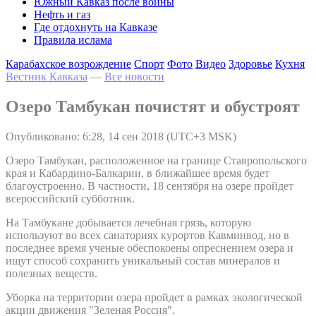
Южный Кавказ после войны
Нефть и газ
Где отдохнуть на Кавказе
Правила ислама
Карабахское возрождение
Спорт
Фото
Видео
Здоровье
Кухня
Вестник Кавказа
—
Все новости
Озеро Тамбукан почистят и обустроят
Опубликовано: 6:28, 14 сен 2018 (UTC+3 MSK)
Озеро Тамбукан, расположенное на границе Ставропольского
края и Кабардино-Балкарии, в ближайшее время будет
благоустроенно. В частности, 18 сентября на озере пройдет
всероссийский субботник.
На Тамбукане добывается лечебная грязь, которую
используют во всех санаториях курортов Кавминвод, но в
последнее время ученые обеспокоены опреснением озера и
ищут способ сохранить уникальный состав минералов и
полезных веществ.
Уборка на территории озера пройдет в рамках экологической
акции движения "Зеленая Россия".