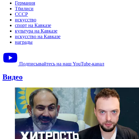
Германия
Тбилиси
СССР
искусство
спорт на Кавказе
культура на Кавказе
искусство на Кавказе
награды
Подписывайтесь на наш YouTube-канал
Видео