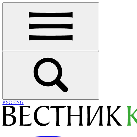
РУС
ENG