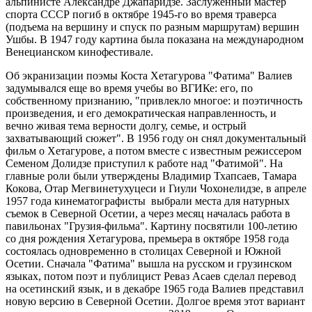
альпинисте Александре Джапаридзе. Заслуженный мастер
спорта СССР погиб в октябре 1945-го во время траверса
(подъема на вершину и спуск по разным маршрутам) вершин
Ушбы. В 1947 году картина была показана на международном
Венецианском кинофестивале.
Об экранизации поэмы Коста Хетагурова "Фатима" Валиев
задумывался еще во время учебы во ВГИКе: его, по
собственному признанию, "привлекло многое: и поэтичность
произведения, и его демократическая направленность, и
вечно живая тема верности долгу, семье, и острый
захватывающий сюжет". В 1956 году он снял документальный
фильм о Хетагурове, а потом вместе с известным режиссером
Семеном Долидзе приступил к работе над "Фатимой". На
главные роли были утверждены Владимир Тхапсаев, Тамара
Кокова, Отар Мегвинетухуцеси и Гиули Чохонелидзе, в апреле
1957 года кинематографисты выбрали места для натурных
съемок в Северной Осетии, а через месяц началась работа в
павильонах "Грузия-фильма". Картину посвятили 100-летию
со дня рождения Хетагурова, премьера в октябре 1958 года
состоялась одновременно в столицах Северной и Южной
Осетии. Сначала "Фатима" вышла на русском и грузинском
языках, потом поэт и публицист Реваз Асаев сделал перевод
на осетинский язык, и в декабре 1965 года Валиев представил
новую версию в Северной Осетии. Долгое время этот вариант