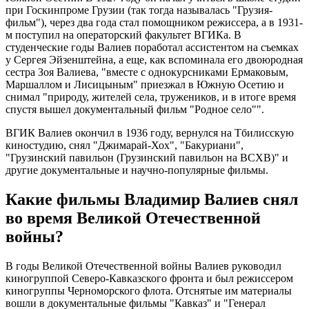
при Госкинпроме Грузии (так тогда называлась "Грузия-
фильм"), через два года стал помощником режиссера, а в 1931-
м поступил на операторский факультет ВГИКа. В
студенческие годы Валиев поработал ассистентом на съемках
у Сергея Эйзенштейна, а еще, как вспоминала его двоюродная
сестра Зоя Валиева, "вместе с однокурсниками Ермаковым,
Маршаллом и Лисицыным" приезжал в Южную Осетию и
снимал "природу, жителей села, тружеников, и в итоге время
спустя вышел документальный фильм "Родное село"".
ВГИК Валиев окончил в 1936 году, вернулся на Тбилисскую
киностудию, снял "Джимарай-Хох", "Бакуриани",
"Грузинский павильон (Грузинский павильон на ВСХВ)" и
другие документальные и научно-популярные фильмы.
Какие фильмы Владимир Валиев снял
во время Великой Отечественной
войны?
В годы Великой Отечественной войны Валиев руководил
киногруппой Северо-Кавказского фронта и был режиссером
киногруппы Черноморского флота. Отснятые им материалы
вошли в документальные фильмы "Кавказ" и "Генерал