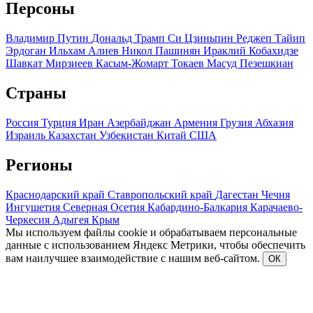
Персоны
Владимир Путин
Дональд Трамп
Си Цзиньпин
Реджеп Тайип
Эрдоган
Ильхам Алиев
Никол Пашинян
Ираклий Кобахидзе
Шавкат Мирзиеев
Касым-Жомарт Токаев
Масуд Пезешкиан
Страны
Россия
Турция
Иран
Азербайджан
Армения
Грузия
Абхазия
Израиль
Казахстан
Узбекистан
Китай
США
Регионы
Краснодарский край
Ставропольский край
Дагестан
Чечня
Ингушетия
Северная Осетия
Кабардино-Балкария
Карачаево-
Черкесия
Адыгея
Крым
Мы используем файлы cookie и обрабатываем персональные
данные с использованием Яндекс Метрики, чтобы обеспечить
вам наилучшее взаимодействие с нашим веб-сайтом.
ОК