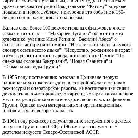
картины считался утерянным, а в 2019 году в Осетинском
драматическом театре во Владикавказе "Фатиму" впервые
показали в новом дубляже, приурочив это событие к 160-
летию со дня рождения автора поэмы.
Валиев снял более 100 документальных фильмов, в числе
самых известных — "Махарбек Туганов" об осетинском
художнике, ученике Ильи Репина; "Василий Абаев" о
филологе, авторе пятитомного "Историко-этимологического
словаря осетинского языка"; "Искусство, рожденное в горах"
о культуре осетинского народа; посвященные Грузии "По
снежным склонам Бакуриани", "Новая Сванетия" и
"Термальные воды Грузии".
В 1955 году постановщик основал в Цхинвале первую
национальную школу-студию, в которой обучали основам
режиссуры и операторской работы. Ее воспитанники сняли
документально-историческую картину, которая заняла первое
место на республиканском конкурсе любительских фильмов
Грузии. Однако из-за материальных и организационных
проблем студия вскоре закрылась.
В 1961 году режиссер получил звание заслуженного деятеля
искусств Грузинской ССР, в 1965-м стал заслуженным
деятелем искусств Северо-Осетинской АССР.