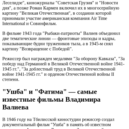
Леселидзе", киножурналы "Советская Грузия" и "Новости
дня", а позже Роман Кармен включил их в многосерийную
картину "Великая Отечественная", в создании которой
принимали участие американская компания Air Time
International и Совинфильм.
В фильме 1943 года "Рыбаки-патриоты" Валиев объединил
две тематические линии — фронтовые эпизоды и кадры,
показывающие будни тружеников тыла, а в 1945-м снял
картину "Возвращение с Победой".
Режиссер был награжден медалями "За оборону Кавказа", "За
победу над Германией в Великой Отечественной войне 1941-
1945 гг.", "За доблестный труд в Великой Отечественной
войне 1941-1945 гг." и орденом Отечественной войны II
степени.
"Ушба" и "Фатима" — самые
известные фильмы Владимира
Валиева
В 1946 году на Тбилисской киностудии режиссер создал
документальный фильм "Ушба" в память об известном