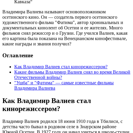
Кавказа“
Владимира Валиева называют основоположником
осетинского кино. Он — создатель первого осетинского
художественного фильма "Фатима", автор хроникальных и
документальных кинолент об Осетии и ее жителях. Много
фильмов снял режиссер и о Грузии. Где учился Валиев, какая
его картина была показана на Венецианском кинофестивале,
какие награды и звания получил?
Оглавление
Как Владимир Валиев стал кинорежиссером?
Какие фильмы Владимир Валиев снял во время Великой
Отечественной войны?
"Ушба" и "Фатима" — самые известные фильмы
Владимира Валиева
Как Владимир Валиев стал
кинорежиссером?
Владимир Валиев родился 18 июня 1910 года в Тбилиси, с
детства часто бывал в родовом селе в Знаурском районе
Южной Осетии. В 1927 году он начал учиться в школе-студии