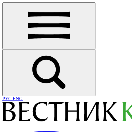
РУС
ENG