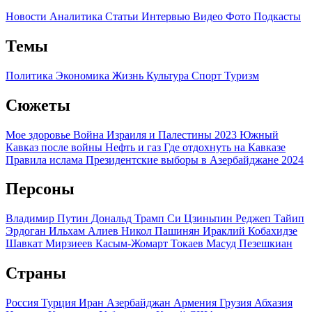
Новости
Аналитика
Статьи
Интервью
Видео
Фото
Подкасты
Темы
Политика
Экономика
Жизнь
Культура
Спорт
Туризм
Сюжеты
Мое здоровье
Война Израиля и Палестины 2023
Южный
Кавказ после войны
Нефть и газ
Где отдохнуть на Кавказе
Правила ислама
Президентские выборы в Азербайджане 2024
Персоны
Владимир Путин
Дональд Трамп
Си Цзиньпин
Реджеп Тайип
Эрдоган
Ильхам Алиев
Никол Пашинян
Ираклий Кобахидзе
Шавкат Мирзиеев
Касым-Жомарт Токаев
Масуд Пезешкиан
Страны
Россия
Турция
Иран
Азербайджан
Армения
Грузия
Абхазия