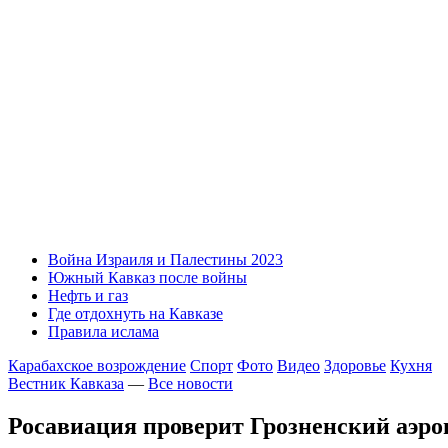
Война Израиля и Палестины 2023
Южный Кавказ после войны
Нефть и газ
Где отдохнуть на Кавказе
Правила ислама
Карабахское возрождение
Спорт
Фото
Видео
Здоровье
Кухня
Вестник Кавказа
—
Все новости
Росавиация проверит Грозненский аэро