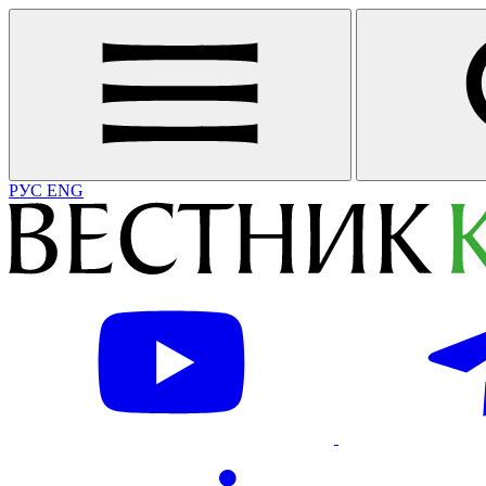
РУС
ENG