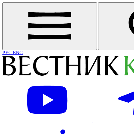
РУС
ENG