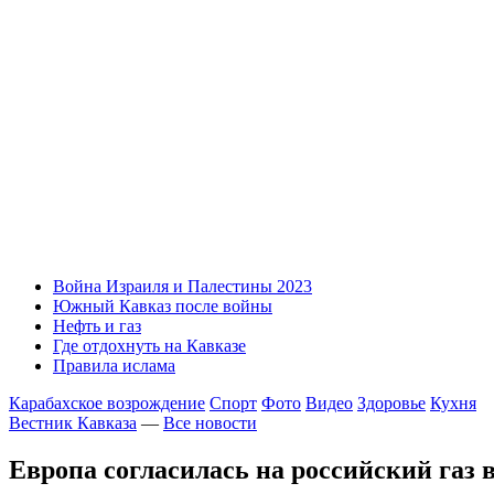
Война Израиля и Палестины 2023
Южный Кавказ после войны
Нефть и газ
Где отдохнуть на Кавказе
Правила ислама
Карабахское возрождение
Спорт
Фото
Видео
Здоровье
Кухня
Вестник Кавказа
—
Все новости
Европа согласилась на российский газ 