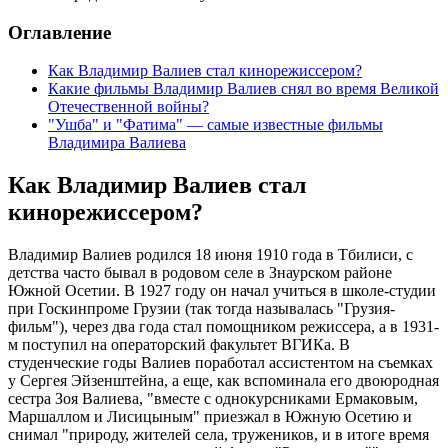
Оглавление
Как Владимир Валиев стал кинорежиссером?
Какие фильмы Владимир Валиев снял во время Великой
Отечественной войны?
"Ушба" и "Фатима" — самые известные фильмы
Владимира Валиева
Как Владимир Валиев стал
кинорежиссером?
Владимир Валиев родился 18 июня 1910 года в Тбилиси, с
детства часто бывал в родовом селе в Знаурском районе
Южной Осетии. В 1927 году он начал учиться в школе-студии
при Госкинпроме Грузии (так тогда называлась "Грузия-
фильм"), через два года стал помощником режиссера, а в 1931-
м поступил на операторский факультет ВГИКа. В
студенческие годы Валиев поработал ассистентом на съемках
у Сергея Эйзенштейна, а еще, как вспоминала его двоюродная
сестра Зоя Валиева, "вместе с однокурсниками Ермаковым,
Маршаллом и Лисицыным" приезжал в Южную Осетию и
снимал "природу, жителей села, тружеников, и в итоге время