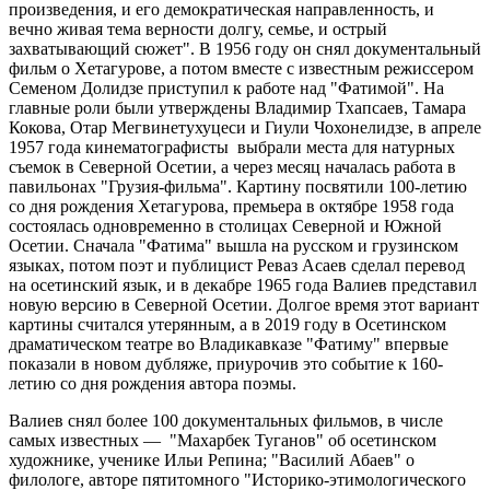
произведения, и его демократическая направленность, и
вечно живая тема верности долгу, семье, и острый
захватывающий сюжет". В 1956 году он снял документальный
фильм о Хетагурове, а потом вместе с известным режиссером
Семеном Долидзе приступил к работе над "Фатимой". На
главные роли были утверждены Владимир Тхапсаев, Тамара
Кокова, Отар Мегвинетухуцеси и Гиули Чохонелидзе, в апреле
1957 года кинематографисты выбрали места для натурных
съемок в Северной Осетии, а через месяц началась работа в
павильонах "Грузия-фильма". Картину посвятили 100-летию
со дня рождения Хетагурова, премьера в октябре 1958 года
состоялась одновременно в столицах Северной и Южной
Осетии. Сначала "Фатима" вышла на русском и грузинском
языках, потом поэт и публицист Реваз Асаев сделал перевод
на осетинский язык, и в декабре 1965 года Валиев представил
новую версию в Северной Осетии. Долгое время этот вариант
картины считался утерянным, а в 2019 году в Осетинском
драматическом театре во Владикавказе "Фатиму" впервые
показали в новом дубляже, приурочив это событие к 160-
летию со дня рождения автора поэмы.
Валиев снял более 100 документальных фильмов, в числе
самых известных — "Махарбек Туганов" об осетинском
художнике, ученике Ильи Репина; "Василий Абаев" о
филологе, авторе пятитомного "Историко-этимологического