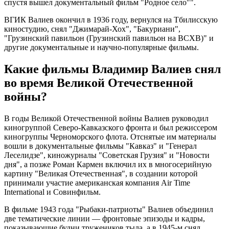
спустя вышел документальный фильм "Родное село"".
ВГИК Валиев окончил в 1936 году, вернулся на Тбилисскую
киностудию, снял "Джимарай-Хох", "Бакуриани",
"Грузинский павильон (Грузинский павильон на ВСХВ)" и
другие документальные и научно-популярные фильмы.
Какие фильмы Владимир Валиев снял
во время Великой Отечественной
войны?
В годы Великой Отечественной войны Валиев руководил
киногруппой Северо-Кавказского фронта и был режиссером
киногруппы Черноморского флота. Отснятые им материалы
вошли в документальные фильмы "Кавказ" и "Генерал
Леселидзе", киножурналы "Советская Грузия" и "Новости
дня", а позже Роман Кармен включил их в многосерийную
картину "Великая Отечественная", в создании которой
принимали участие американская компания Air Time
International и Совинфильм.
В фильме 1943 года "Рыбаки-патриоты" Валиев объединил
две тематические линии — фронтовые эпизоды и кадры,
показывающие будни тружеников тыла, а в 1945-м снял