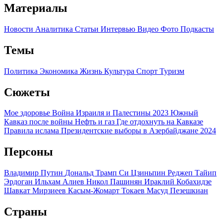
Материалы
Новости
Аналитика
Статьи
Интервью
Видео
Фото
Подкасты
Темы
Политика
Экономика
Жизнь
Культура
Спорт
Туризм
Сюжеты
Мое здоровье
Война Израиля и Палестины 2023
Южный
Кавказ после войны
Нефть и газ
Где отдохнуть на Кавказе
Правила ислама
Президентские выборы в Азербайджане 2024
Персоны
Владимир Путин
Дональд Трамп
Си Цзиньпин
Реджеп Тайип
Эрдоган
Ильхам Алиев
Никол Пашинян
Ираклий Кобахидзе
Шавкат Мирзиеев
Касым-Жомарт Токаев
Масуд Пезешкиан
Страны