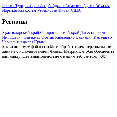
Россия
Турция
Иран
Азербайджан
Армения
Грузия
Абхазия
Израиль
Казахстан
Узбекистан
Китай
США
Регионы
Краснодарский край
Ставропольский край
Дагестан
Чечня
Ингушетия
Северная Осетия
Кабардино-Балкария
Карачаево-
Черкесия
Адыгея
Крым
Мы используем файлы cookie и обрабатываем персональные
данные с использованием Яндекс Метрики, чтобы обеспечить
вам наилучшее взаимодействие с нашим веб-сайтом.
ОК