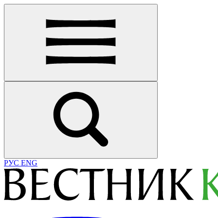
РУС
ENG