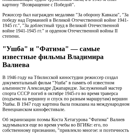
картину "Возвращение с Победой".
Режиссер был награжден медалями "За оборону Кавказа", "За
победу над Германией в Великой Отечественной войне 1941-
1945 гг.", "За доблестный труд в Великой Отечественной
войне 1941-1945 гг." и орденом Отечественной войны II
степени.
"Ушба" и "Фатима" — самые
известные фильмы Владимира
Валиева
В 1946 году на Тбилисской киностудии режиссер создал
документальный фильм "Ушба" в память об известном
альпинисте Александре Джапаридзе. Заслуженный мастер
спорта СССР погиб в октябре 1945-го во время траверса
(подъема на вершину и спуск по разным маршрутам) вершин
Ушбы. В 1947 году картина была показана на международном
Венецианском кинофестивале.
Об экранизации поэмы Коста Хетагурова "Фатима" Валиев
задумывался еще во время учебы во ВГИКе: его, по
собственному признанию, "привлекло многое: и поэтичность