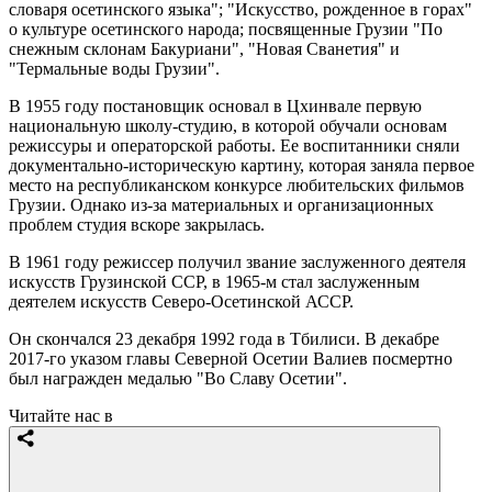
словаря осетинского языка"; "Искусство, рожденное в горах"
о культуре осетинского народа; посвященные Грузии "По
снежным склонам Бакуриани", "Новая Сванетия" и
"Термальные воды Грузии".
В 1955 году постановщик основал в Цхинвале первую
национальную школу-студию, в которой обучали основам
режиссуры и операторской работы. Ее воспитанники сняли
документально-историческую картину, которая заняла первое
место на республиканском конкурсе любительских фильмов
Грузии. Однако из-за материальных и организационных
проблем студия вскоре закрылась.
В 1961 году режиссер получил звание заслуженного деятеля
искусств Грузинской ССР, в 1965-м стал заслуженным
деятелем искусств Северо-Осетинской АССР.
Он скончался 23 декабря 1992 года в Тбилиси. В декабре
2017-го указом главы Северной Осетии Валиев посмертно
был награжден медалью "Во Славу Осетии".
Читайте нас в