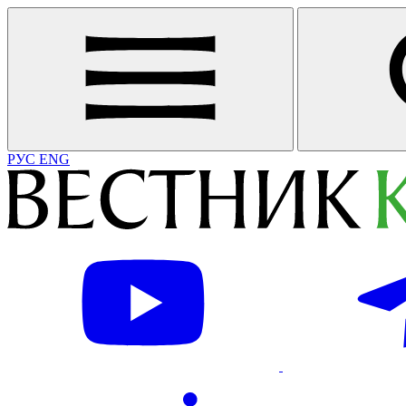
РУС
ENG